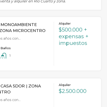
venta y alquiler en Río Cuarto y zona.
Alquiler
R MONOAMBIENTE
$500.000 +
 ZONA MICROCENTRO
expensas +
os años con…
impuestos
Baños
1
Alquiler
 CASA 5DOR | ZONA
$2.500.000
NTRO
os años con…