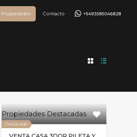
Propiedades
Contacto
+5493585046828
Propiedades
Contacto
+5493585046828
Propiedades Destacadas
Destacado
VENTA CASA 3DOR PILETA Y