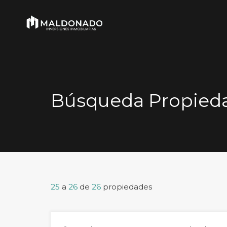
Búsqueda Propied
25
a
26
de
26
propiedades