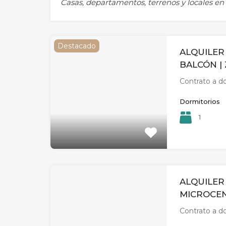
Casas, departamentos, terrenos y locales en 
Destacado
ALQUILE
BALCÓN |
Contrato a d
Dormitorios
1
ALQUILER
MICROCE
Contrato a d