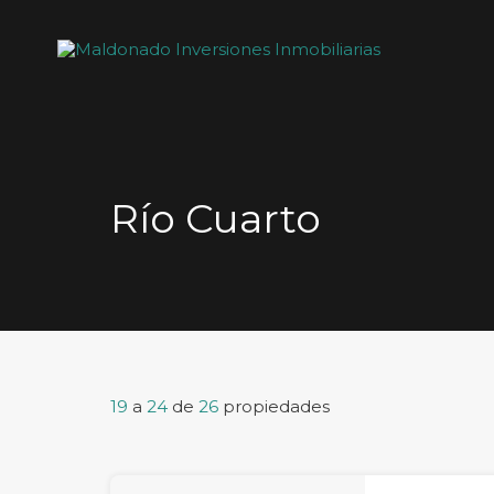
Río Cuarto
19
a
24
de
26
propiedades