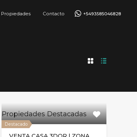
Propiedades
Contacto
+5493585046828
Propiedades
Contacto
+5493585046828
Propiedades Destacadas
Destacado
VENTA CASA 3DOR | ZONA