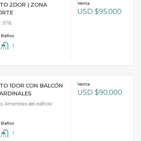
Venta
TO 2DOR | ZONA
USD $95.000
ORTE
 5116.
Baños
1
Venta
TO 1DOR CON BALCÓN
USD $90.000
CARDINALES
s: Amenities del edificio:
Baños
1